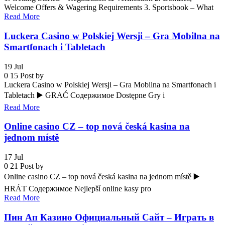
Welcome Offers & Wagering Requirements 3. Sportsbook – What
Read More
Luckera Casino w Polskiej Wersji – Gra Mobilna na
Smartfonach i Tabletach
19
Jul
0
15
Post by
Luckera Casino w Polskiej Wersji – Gra Mobilna na Smartfonach i
Tabletach ▶️ GRAĆ Содержимое Dostępne Gry i
Read More
Online casino CZ – top nová česká kasina na
jednom místě
17
Jul
0
21
Post by
Online casino CZ – top nová česká kasina na jednom místě ▶️
HRÁT Содержимое Nejlepší online kasy pro
Read More
Пин Ап Казино Официальный Сайт – Играть в