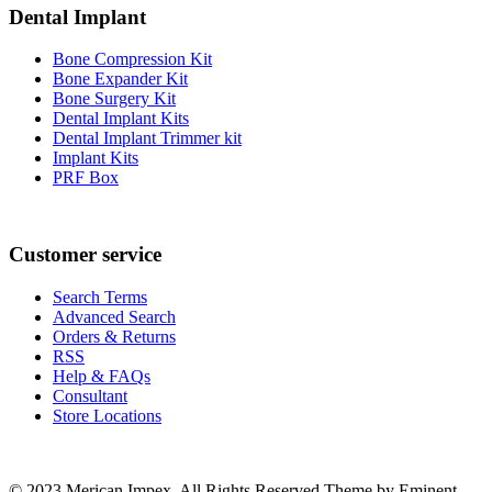
Dental Implant
Bone Compression Kit
Bone Expander Kit
Bone Surgery Kit
Dental Implant Kits
Dental Implant Trimmer kit
Implant Kits
PRF Box
Customer service
Search Terms
Advanced Search
Orders & Returns
RSS
Help & FAQs
Consultant
Store Locations
© 2023 Merican Impex. All Rights Reserved.Theme by Eminent