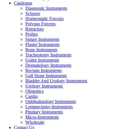
Catalogue
Diagnostic Instruments
Scissors
Homeostatic Forceps
Polypus Forceps
Retractors
Probes
Suture Instruments
Plaster Instruments
Bone Instruments
Tracheotomy Instruments
Goitre Instruments
Dermatology Instruments
Rectum Instruments
Gall Stone Instruments
Bladder And Urology Instruments
Urology Instruments
Obstetrics
Cardio
Ophthalmology Instruments
Leminectomy-Instruments
Pituitary Instruments
Micro-Instruments
Wholesale
Contact Us