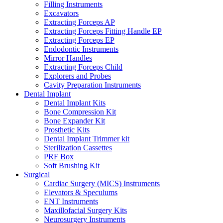
Filling Instruments
Excavators
Extracting Forceps AP
Extracting Forceps Fitting Handle EP
Extracting Forceps EP
Endodontic Instruments
Mirror Handles
Extracting Forceps Child
Explorers and Probes
Cavity Preparation Instruments
Dental Implant
Dental Implant Kits
Bone Compression Kit
Bone Expander Kit
Prosthetic Kits
Dental Implant Trimmer kit
Sterilization Cassettes
PRF Box
Soft Brushing Kit
Surgical
Cardiac Surgery (MICS) Instruments
Elevators & Speculums
ENT Instruments
Maxillofacial Surgery Kits
Neurosurgery Instruments