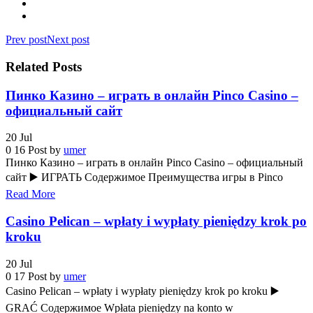
Prev post
Next post
Related Posts
Пинко Казино – играть в онлайн Pinco Casino –
официальный сайт
20
Jul
0
16
Post by
umer
Пинко Казино – играть в онлайн Pinco Casino – официальный
сайт ▶️ ИГРАТЬ Содержимое Преимущества игры в Pinco
Read More
Casino Pelican – wpłaty i wypłaty pieniędzy krok po
kroku
20
Jul
0
17
Post by
umer
Casino Pelican – wpłaty i wypłaty pieniędzy krok po kroku ▶️
GRAĆ Содержимое Wpłata pieniędzy na konto w