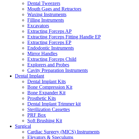
Dental Tweezers
Mouth Gags and Retractors
Waxing Instruments
Filling Instruments
Excavators
Extracting Forceps AP
Extracting Forceps Fitting Handle EP
Extracting Forceps EP
Endodontic Instruments
Mirror Handles
Extracting Forceps Child
Explorers and Probes
Cavity Preparation Instruments
Dental Implant
Dental Implant Kits
Bone Compression Kit
Bone Expander Kit
Prosthetic Kits
Dental Implant Trimmer kit
Sterilization Cassettes
PRF Box
Soft Brushing Kit
Surgical
Cardiac Surgery (MICS) Instruments
Elevators & Speculums