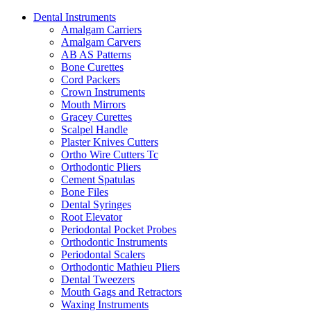
Dental Instruments
Amalgam Carriers
Amalgam Carvers
AB AS Patterns
Bone Curettes
Cord Packers
Crown Instruments
Mouth Mirrors
Gracey Curettes
Scalpel Handle
Plaster Knives Cutters
Ortho Wire Cutters Tc
Orthodontic Pliers
Cement Spatulas
Bone Files
Dental Syringes
Root Elevator
Periodontal Pocket Probes
Orthodontic Instruments
Periodontal Scalers
Orthodontic Mathieu Pliers
Dental Tweezers
Mouth Gags and Retractors
Waxing Instruments