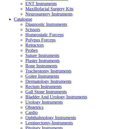
ENT Instruments
Maxillofacial Surgery Kits
Neurosurgery Instruments
Catalogue
Diagnostic Instruments
Scissors
Homeostatic Forceps
Polypus Forceps
Retractors
Probes
Suture Instruments
Plaster Instruments
Bone Instruments
Tracheotomy Instruments
Goitre Instruments
Dermatology Instruments
Rectum Instruments
Gall Stone Instruments
Bladder And Urology Instruments
Urology Instruments
Obstetrics
Cardio
Ophthalmology Instruments
Leminectomy-Instruments
Pituitary Instruments