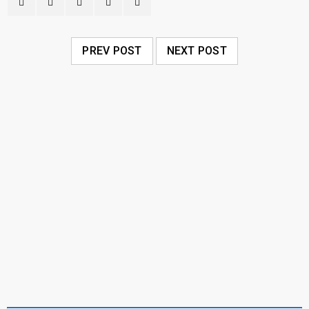
PREV POST
NEXT POST
RELATED POSTS
Пинко Казино – играть в онлайн
Pinco Casino – официальный сайт
20
0
16
umer
JUL
Пинко Казино – играть в онлайн Pinco Casino – официальный
сайт ▶️ ИГРАТЬ Содержимое Преимущества игры в Pinco