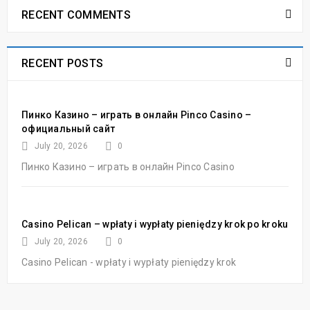
RECENT COMMENTS
READ MORE
RECENT POSTS
Casino Pelican – wpłaty i wypłaty
pieniędzy krok po kroku
Пинко Казино – играть в онлайн Pinco Casino –
20
официальный сайт
July 20, 2026
0
0
17
umer
JUL
Пинко Казино – играть в онлайн Pinco Casino
Casino Pelican – wpłaty i wypłaty pieniędzy krok po kroku ▶️
GRAĆ Содержимое Wpłata pieniędzy na konto w
Casino Pelican – wpłaty i wypłaty pieniędzy krok po kroku
July 20, 2026
0
READ MORE
Casino Pelican - wpłaty i wypłaty pieniędzy krok
One Casino Bonus: How to Verify Your
Account and Claim the Offer in Ireland