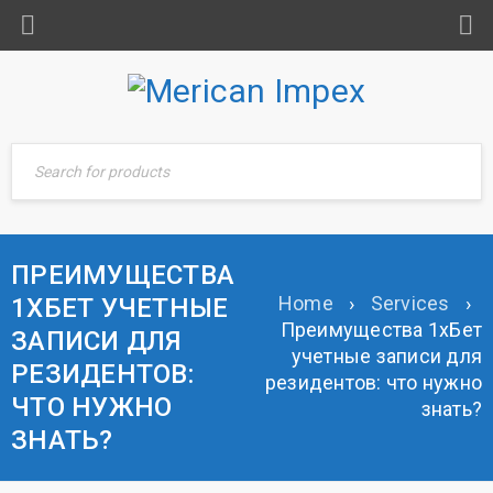
ПРЕИМУЩЕСТВА
Home
›
Services
›
1ХБЕТ УЧЕТНЫЕ
Преимущества 1хБет
ЗАПИСИ ДЛЯ
учетные записи для
РЕЗИДЕНТОВ:
резидентов: что нужно
ЧТО НУЖНО
знать?
ЗНАТЬ?