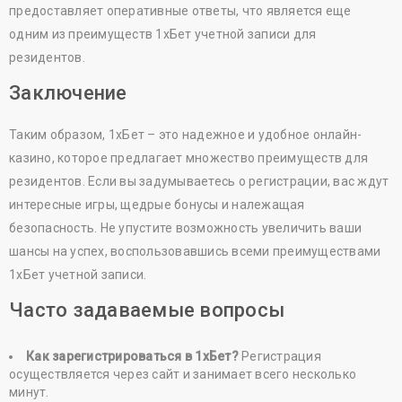
предоставляет оперативные ответы, что является еще
одним из преимуществ 1хБет учетной записи для
резидентов.
Заключение
Таким образом, 1хБет – это надежное и удобное онлайн-
казино, которое предлагает множество преимуществ для
резидентов. Если вы задумываетесь о регистрации, вас ждут
интересные игры, щедрые бонусы и належащая
безопасность. Не упустите возможность увеличить ваши
шансы на успех, воспользовавшись всеми преимуществами
1хБет учетной записи.
Часто задаваемые вопросы
Как зарегистрироваться в 1хБет?
Регистрация
осуществляется через сайт и занимает всего несколько
минут.