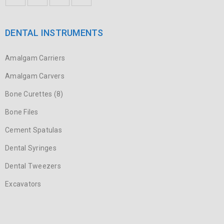
READ MORE
DENTAL INSTRUMENTS
Sky Bet Ireland – What to Know
Amalgam Carriers
20
Amalgam Carvers
0
24
umer
JUL
Bone Curettes (8)
Bone Files
1. Getting Started – Registration & Verification 2. Bonuses,
Welcome Offers & Wagering Requirements 3. Sportsbook – What
Cement Spatulas
Dental Syringes
READ MORE
Dental Tweezers
Luckera Casino w Polskiej Wersji –
Excavators
Gra Mobilna na Smartfonach i
Tabletach