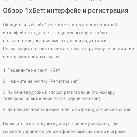
Обзор 1хБет: интерфейс и регистрация
Официальный сайт 1хБет имеет интуитивно понятный
интерфейс, что делает его доступным для любого
пользователя, независимо от уровня подготовки.
Регистрация на сайте занимает всего пару минут и состоит из
нескольких простых шагов:
Перейдите на сайт 1хБет.
Нажмите на кнопку “Регистрация”.
Выберите удобный способ регистрации (по номеру
телефона, электронной почте, одной кнопкой).
Заполните необходимые поля и подтвердите регистрацию.
После этого вы получите доступ к своему аккаунту, где
сможете управлять своими финансами, акциями и играми.