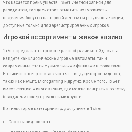
Что касается преимуществ 1хБет учетной записи для
резидентов, то здесь стоит отметить возможность
получения бонусов на первый депозит и регулярные акции,
доступные только для зарегистрированных игроков.
Игровой ассортимент и живое казино
1хБет предлагает огромное разнообразие игр. Здесь вы
найдете как классические игровые автоматы, так и
современные слоты с уникальными фишками и сюжетами.
Большинство игр поставляются от ведущих провайдеров,
таких как NetEnt, Microgaming и других. Кроме того, 1хБет
имеет секцию живого казино, где можно поиграть в рулетку,
блэкджек и покер с реальными крупье.
Вот некоторые категории игр, доступные в 1хБет:
Слоты и видеослоты.