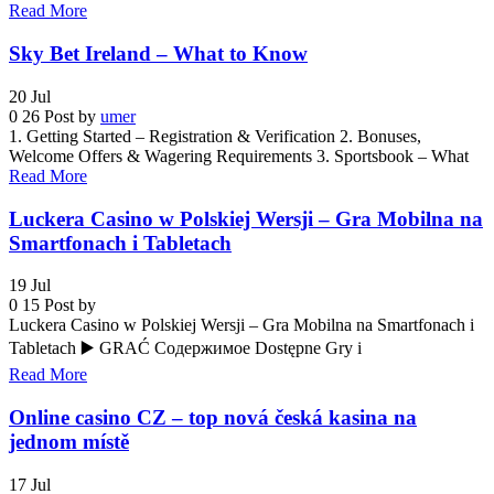
Read More
Sky Bet Ireland – What to Know
20
Jul
0
26
Post by
umer
1. Getting Started – Registration & Verification 2. Bonuses,
Welcome Offers & Wagering Requirements 3. Sportsbook – What
Read More
Luckera Casino w Polskiej Wersji – Gra Mobilna na
Smartfonach i Tabletach
19
Jul
0
15
Post by
Luckera Casino w Polskiej Wersji – Gra Mobilna na Smartfonach i
Tabletach ▶️ GRAĆ Содержимое Dostępne Gry i
Read More
Online casino CZ – top nová česká kasina na
jednom místě
17
Jul