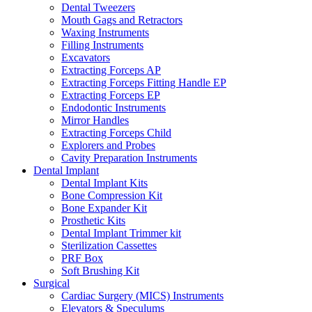
Dental Tweezers
Mouth Gags and Retractors
Waxing Instruments
Filling Instruments
Excavators
Extracting Forceps AP
Extracting Forceps Fitting Handle EP
Extracting Forceps EP
Endodontic Instruments
Mirror Handles
Extracting Forceps Child
Explorers and Probes
Cavity Preparation Instruments
Dental Implant
Dental Implant Kits
Bone Compression Kit
Bone Expander Kit
Prosthetic Kits
Dental Implant Trimmer kit
Sterilization Cassettes
PRF Box
Soft Brushing Kit
Surgical
Cardiac Surgery (MICS) Instruments
Elevators & Speculums