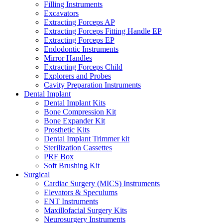
Filling Instruments
Excavators
Extracting Forceps AP
Extracting Forceps Fitting Handle EP
Extracting Forceps EP
Endodontic Instruments
Mirror Handles
Extracting Forceps Child
Explorers and Probes
Cavity Preparation Instruments
Dental Implant
Dental Implant Kits
Bone Compression Kit
Bone Expander Kit
Prosthetic Kits
Dental Implant Trimmer kit
Sterilization Cassettes
PRF Box
Soft Brushing Kit
Surgical
Cardiac Surgery (MICS) Instruments
Elevators & Speculums
ENT Instruments
Maxillofacial Surgery Kits
Neurosurgery Instruments