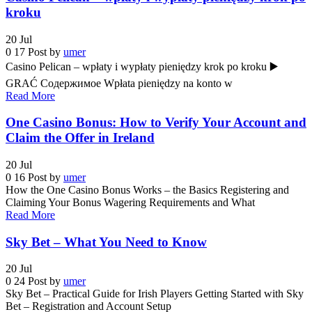
kroku
20
Jul
0
17
Post by
umer
Casino Pelican – wpłaty i wypłaty pieniędzy krok po kroku ▶️
GRAĆ Содержимое Wpłata pieniędzy na konto w
Read More
One Casino Bonus: How to Verify Your Account and
Claim the Offer in Ireland
20
Jul
0
16
Post by
umer
How the One Casino Bonus Works – the Basics Registering and
Claiming Your Bonus Wagering Requirements and What
Read More
Sky Bet – What You Need to Know
20
Jul
0
24
Post by
umer
Sky Bet – Practical Guide for Irish Players Getting Started with Sky
Bet – Registration and Account Setup