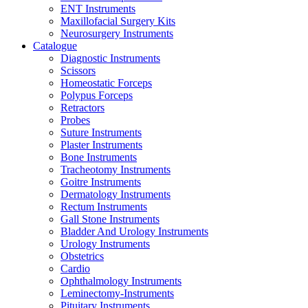
ENT Instruments
Maxillofacial Surgery Kits
Neurosurgery Instruments
Catalogue
Diagnostic Instruments
Scissors
Homeostatic Forceps
Polypus Forceps
Retractors
Probes
Suture Instruments
Plaster Instruments
Bone Instruments
Tracheotomy Instruments
Goitre Instruments
Dermatology Instruments
Rectum Instruments
Gall Stone Instruments
Bladder And Urology Instruments
Urology Instruments
Obstetrics
Cardio
Ophthalmology Instruments
Leminectomy-Instruments
Pituitary Instruments