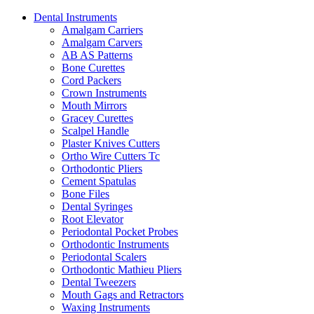
Dental Instruments
Amalgam Carriers
Amalgam Carvers
AB AS Patterns
Bone Curettes
Cord Packers
Crown Instruments
Mouth Mirrors
Gracey Curettes
Scalpel Handle
Plaster Knives Cutters
Ortho Wire Cutters Tc
Orthodontic Pliers
Cement Spatulas
Bone Files
Dental Syringes
Root Elevator
Periodontal Pocket Probes
Orthodontic Instruments
Periodontal Scalers
Orthodontic Mathieu Pliers
Dental Tweezers
Mouth Gags and Retractors
Waxing Instruments